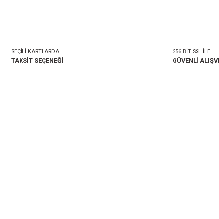
mlar
Taksit Seçenekleri
onularda yetersiz gördüğünüz noktaları öneri formunu kullanarak tarafımıza i
Bu ürüne ilk yorumu siz 
Yorum Yaz
SEÇİLİ KARTLARDA
TAKSİT SEÇENEĞİ