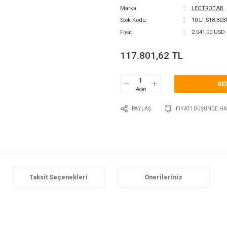
0 Y
Katego
Marka
Stok 
Fiyat
117
P