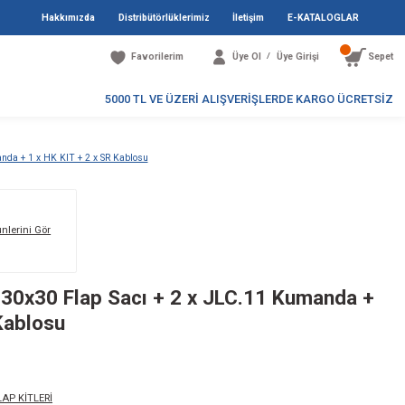
Hakkımızda
Distribütö
Favori
5000 TL V
2 X 30x30 Flap Sacı + 2 x JLC.11 Kumanda + 1 x HK KIT + 2 x SR Kablosu
Markanın Tüm Ürünlerini Gör
 12V Piston + 2 X 30x30 Flap Sacı
 HK KIT + 2 x SR Kablosu