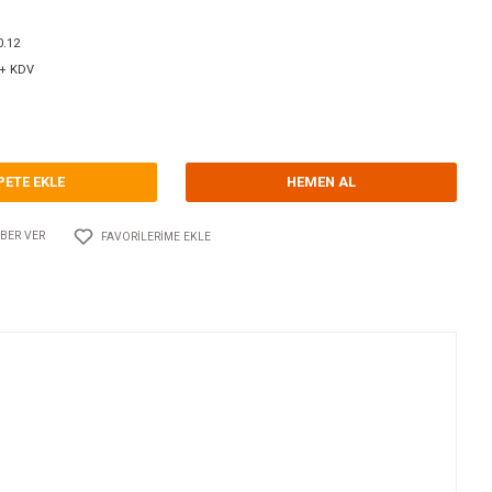
orum Yap - Yorum
ri
ELEKTRİKLİ FLAP KİTLERİ
LECTROTAB
Kodu
10.LT.S18.3030.12
2.041,00 USD + KDV
.801,62 TL
SEPETE EKLE
Adet
AYLAŞ
FIYATI DÜŞÜNCE HABER VER