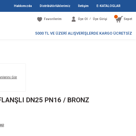
Hakkımızda
Distribütö
Favori
5000 TL V
DN25 PN16 / BRONZ
Markanın Tüm Ürünlerini Gör
60 / ŞİBER VANA FLANŞLI DN25 PN