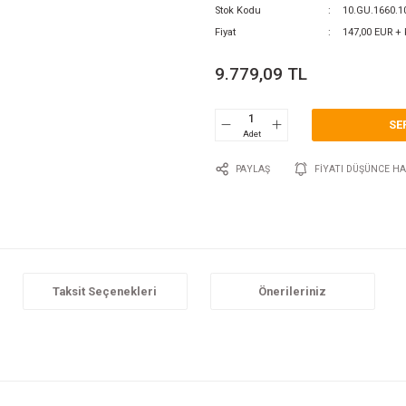
0 Y
Katego
Marka
Stok 
Fiyat
9.7
P