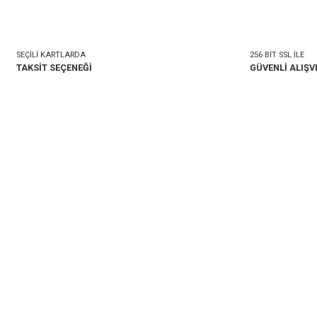
mlar
Taksit Seçenekleri
onularda yetersiz gördüğünüz noktaları öneri formunu kullanarak tarafımıza i
Bu ürüne ilk yorumu siz 
Yorum Yaz
SEÇİLİ KARTLARDA
TAKSİT SEÇENEĞİ