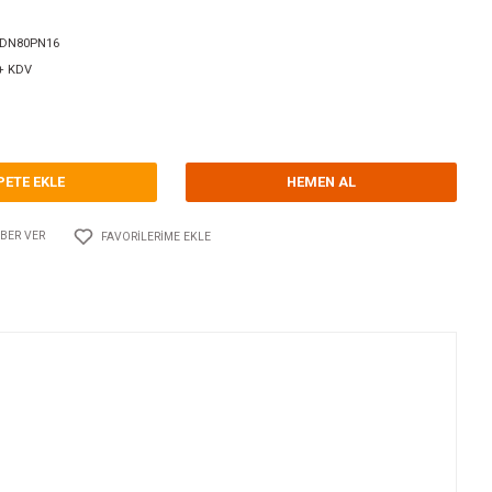
orum Yap - Yorum
ri
VANALAR / VALFLER
GUIDI
Kodu
10.GU.1650A.DN80PN16
1.217,00 EUR + KDV
094,55 TL
SEPETE EKLE
Adet
AYLAŞ
FIYATI DÜŞÜNCE HABER VER