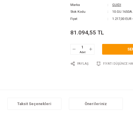
0 Y
Katego
Marka
Stok 
Fiyat
81.
P