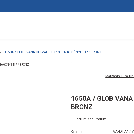
ALAR / VALFLER
1650A / GLOB VANA ÇEKVALFLİ DN80 PN16 GÖNYE
16
BR