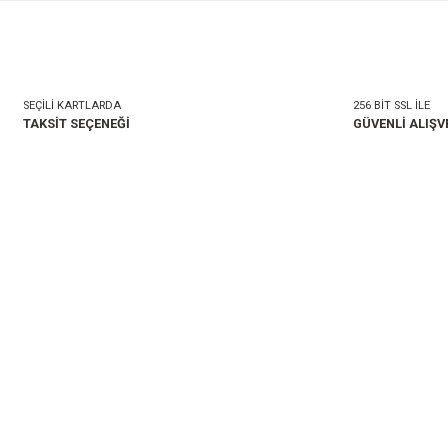
mlar
Taksit Seçenekleri
onularda yetersiz gördüğünüz noktaları öneri formunu kullanarak tarafımıza i
Bu ürüne ilk yorumu siz 
Yorum Yaz
SEÇİLİ KARTLARDA
TAKSİT SEÇENEĞİ