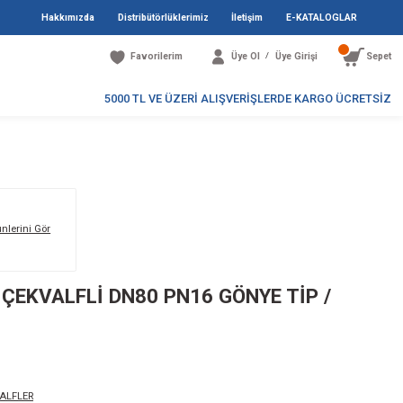
Hakkımızda
Distribütö
Favori
5000 TL V
 TİP / BRONZ
Markanın Tüm Ürünlerini Gör
50A / GLOB VANA ÇEKVALFLİ DN80 
ONZ