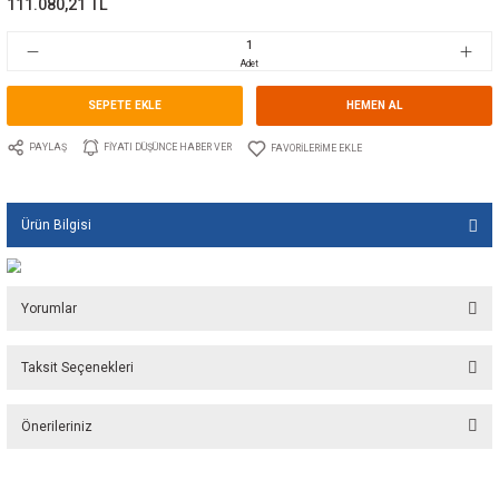
Marka
GUIDI
Stok Kodu
10.GU.1650A.DN100PN16
Fiyat
1.667,00 EUR + KDV
111.080,21 TL
Adet
SEPETE EKLE
HEMEN A
PAYLAŞ
FIYATI DÜŞÜNCE HABER VER
Ürün Bilgisi