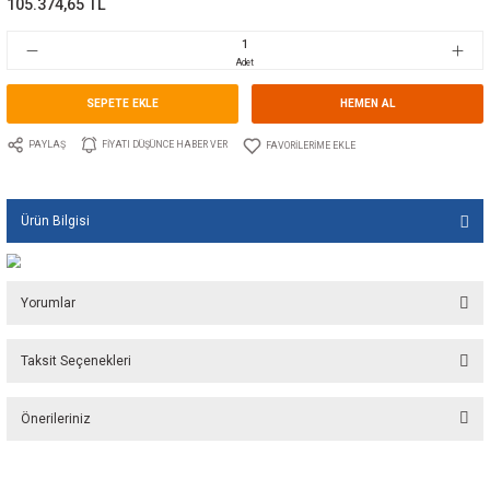
Marka
GUIDI
Stok Kodu
10.GU.1630A.DN100PN16
Fiyat
1.584,00 EUR + KDV
105.374,65 TL
Adet
SEPETE EKLE
HEMEN A
PAYLAŞ
FIYATI DÜŞÜNCE HABER VER
Ürün Bilgisi