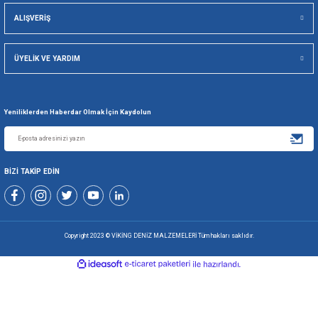
Viking Deniz Malzemeleri San. Ve Tic. Ltd. Şti.
Gönder
+90 216 494 19 98 Pbx
+90 216 494 19 99 Pbx
0507 699 80 85
KURUMSAL
ALIŞVERİŞ
ÜYELİK VE YARDIM