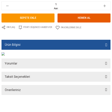
Stok Kodu
10.GU.1533.300
Fiyat
176,80 EUR + KDV
11.761,51 TL
Adet
SEPETE EKLE
HEMEN A
PAYLAŞ
FIYATI DÜŞÜNCE HABER VER
Ürün Bilgisi
Yorumlar