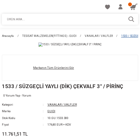
Anasayfa
TESİSAT MALZEMELERİ(FITTINGS) - GUIDI
VANALAR / VALFLE
Markanın Tüm Ürünlerini Gör
1533 / SÜZGEÇLİ YAYLI (DİK) ÇEKVALF 3'' / P
0 Yorum Yap - Yorum
Kategori
VANALAR / VALFLER
Marka
GUIDI