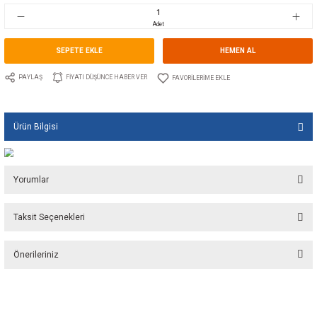
Stok Kodu
10.GU.1533.034
Fiyat
18,10 EUR + KDV
1.204,09 TL
Adet
SEPETE EKLE
HEMEN A
PAYLAŞ
FIYATI DÜŞÜNCE HABER VER
Ürün Bilgisi
Yorumlar