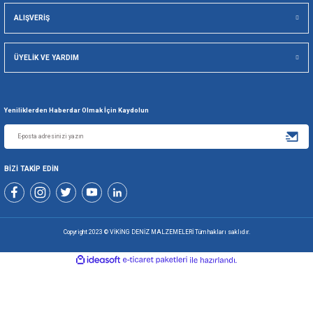
Viking Deniz Malzemeleri San. Ve Tic. Ltd. Şti.
Gönder
+90 216 494 19 98 Pbx
+90 216 494 19 99 Pbx
0507 699 80 85
KURUMSAL
ALIŞVERİŞ
ÜYELİK VE YARDIM