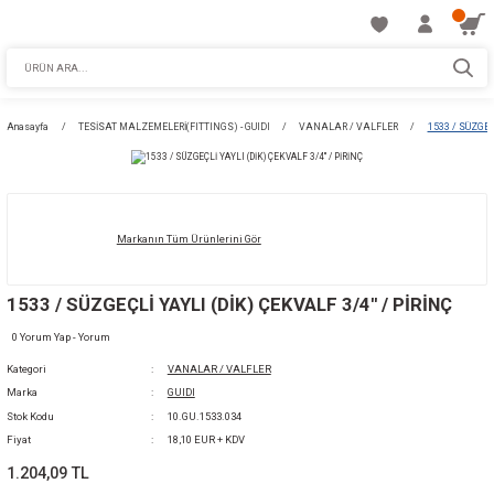
Anasayfa
TESİSAT MALZEMELERİ(FITTINGS) - GUIDI
VANALAR / VALFLE
Markanın Tüm Ürünlerini Gör
1533 / SÜZGEÇLİ YAYLI (DİK) ÇEKVALF 3/4'' /
0 Yorum Yap - Yorum
Kategori
VANALAR / VALFLER
Marka
GUIDI