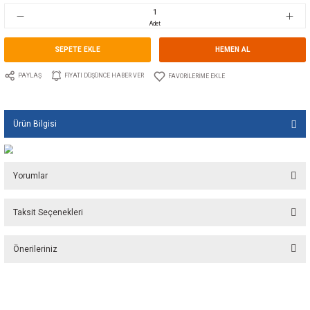
Stok Kodu
10.GU.1533.212
Fiyat
134,00 EUR + KDV
8.929,06 TL
Adet
SEPETE EKLE
HEMEN A
PAYLAŞ
FIYATI DÜŞÜNCE HABER VER
Ürün Bilgisi
Yorumlar