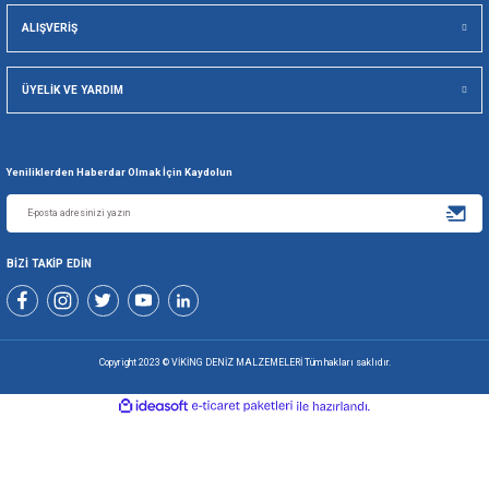
Viking Deniz Malzemeleri San. Ve Tic. Ltd. Şti.
Gönder
+90 216 494 19 98 Pbx
+90 216 494 19 99 Pbx
0507 699 80 85
KURUMSAL
ALIŞVERİŞ
ÜYELİK VE YARDIM