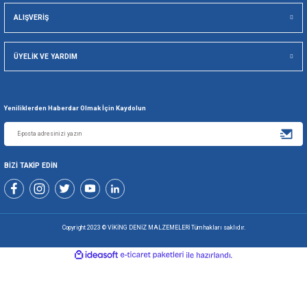
Viking Deniz Malzemeleri San. Ve Tic. Ltd. Şti.
Gönder
+90 216 494 19 98 Pbx
+90 216 494 19 99 Pbx
0507 699 80 85
KURUMSAL
ALIŞVERİŞ
ÜYELİK VE YARDIM