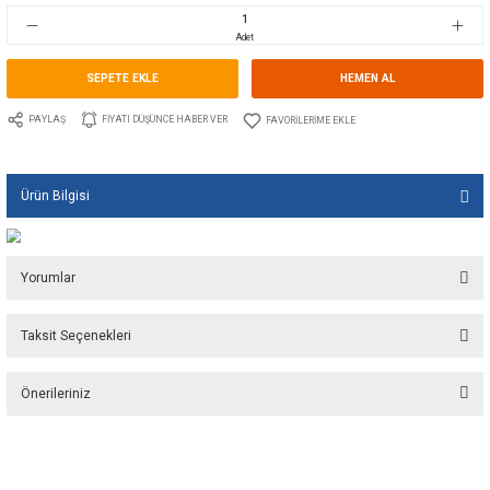
Stok Kodu
10.GU.1523.100
Fiyat
30,60 EUR + KDV
2.035,65 TL
Adet
SEPETE EKLE
HEMEN A
PAYLAŞ
FIYATI DÜŞÜNCE HABER VER
Ürün Bilgisi
Yorumlar