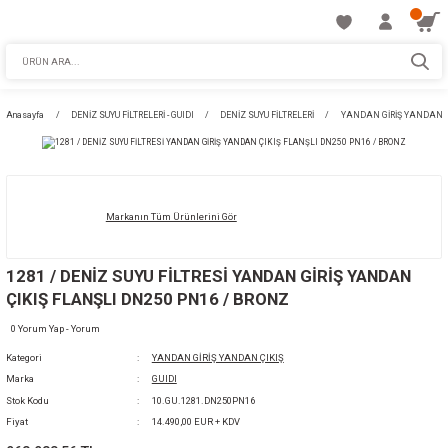
Anasayfa
DENİZ SUYU FİLTRELERİ - GUIDI
DENİZ SUYU FİLTRELERİ
YAN
Markanın Tüm Ürünlerini Gör
1281 / DENİZ SUYU FİLTRESİ YANDAN GİRİŞ
ÇIKIŞ FLANŞLI DN250 PN16 / BRONZ
0 Yorum Yap - Yorum
Kategori
YANDAN GİRİŞ YANDAN ÇIKIŞ