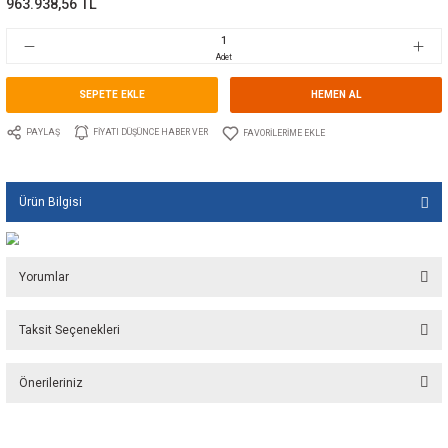
Marka
GUIDI
Stok Kodu
10.GU.1281.DN250PN16
Fiyat
14.490,00 EUR + KDV
963.938,56 TL
Adet
SEPETE EKLE
HEMEN A
PAYLAŞ
FIYATI DÜŞÜNCE HABER VER
Ürün Bilgisi