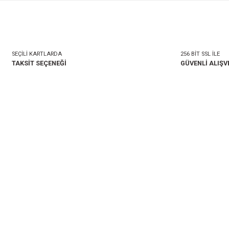
mlar
Taksit Seçenekleri
onularda yetersiz gördüğünüz noktaları öneri formunu kullanarak tarafımıza i
Bu ürüne ilk yorumu siz 
Yorum Yaz
SEÇİLİ KARTLARDA
TAKSİT SEÇENEĞİ