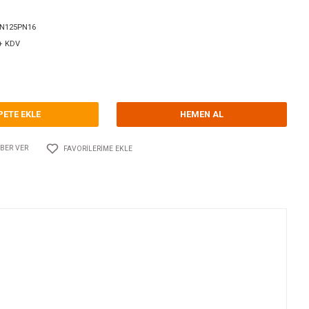
orum Yap - Yorum
ri
YANDAN GİRİŞ YANDAN ÇIKIŞ
GUIDI
Kodu
10.GU.1281.DN125PN16
3.969,00 EUR + KDV
.035,34 TL
SEPETE EKLE
Adet
AYLAŞ
FIYATI DÜŞÜNCE HABER VER