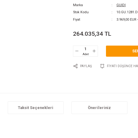
0 Y
Katego
Marka
Stok 
Fiyat
264
P