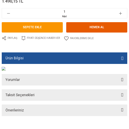
Marka
GUIDI
Stok Kodu
10.GU.1121C.100
Fiyat
22,40 EUR + KDV
1.490,15 TL
Adet
SEPETE EKLE
HEMEN A
PAYLAŞ
FIYATI DÜŞÜNCE HABER VER
Ürün Bilgisi