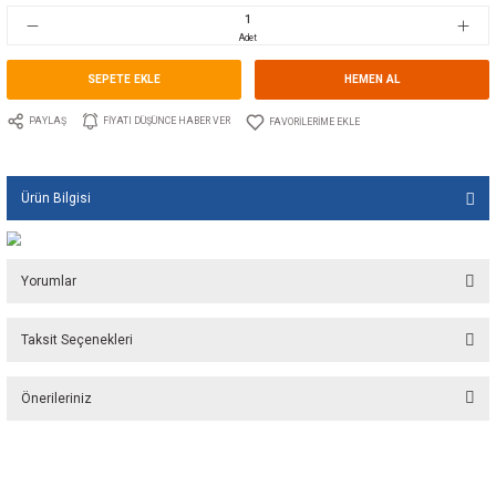
Stok Kodu
10.GU.1016.020
Fiyat
3,90 EUR + KDV
259,45 TL
Adet
SEPETE EKLE
HEMEN A
PAYLAŞ
FIYATI DÜŞÜNCE HABER VER
Ürün Bilgisi
Yorumlar