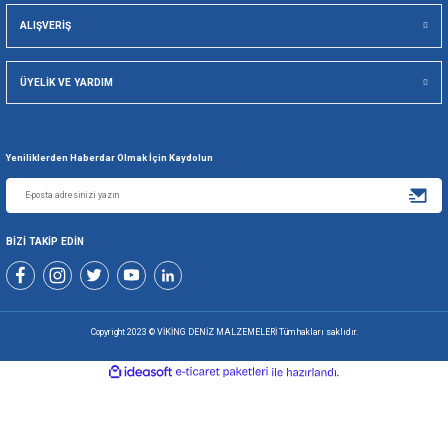
Viking Deniz Malzemeleri San. Ve Tic. Ltd. Şti.
Gönder
+90 216 494 19 98 Pbx
+90 216 494 19 99 Pbx
0507 699 80 85
KURUMSAL
ALIŞVERİŞ
ÜYELİK VE YARDIM