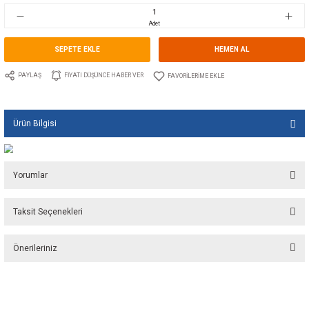
Stok Kodu
10.TS.02031T
Fiyat
11,96 EUR + KDV
795,63 TL
Adet
SEPETE EKLE
HEMEN A
PAYLAŞ
FIYATI DÜŞÜNCE HABER VER
Ürün Bilgisi
Yorumlar