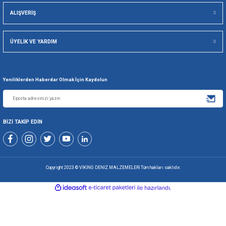
Viking Deniz Malzemeleri San. Ve Tic. Ltd. Şti.
Gönder
+90 216 494 19 98 Pbx
+90 216 494 19 99 Pbx
0507 699 80 85
KURUMSAL
ALIŞVERİŞ
ÜYELİK VE YARDIM