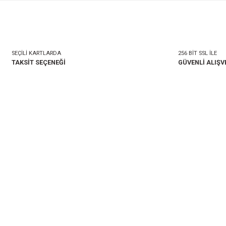
mlar
Taksit Seçenekleri
onularda yetersiz gördüğünüz noktaları öneri formunu kullanarak tarafımıza i
Bu ürüne ilk yorumu siz 
Yorum Yaz
SEÇİLİ KARTLARDA
TAKSİT SEÇENEĞİ