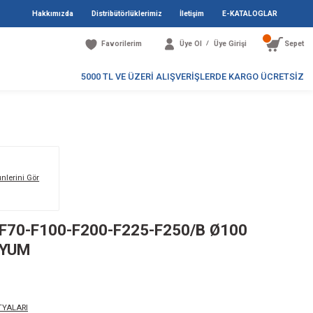
Hakkımızda
Distribütö
Favori
5000 TL V
/ ALÜMİNYUM
Markanın Tüm Ürünlerini Gör
178AL / YAMAHA F70-F100-F200-F
10x1,25 / ALÜMİNYUM