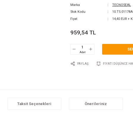
0 Y
Katego
Marka
Stok 
Fiyat
959
P