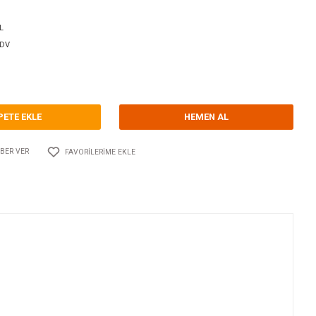
orum Yap - Yorum
ri
YAMAHA TUTYALARI
TECNOSEAL
Kodu
10.TS.01178AL
14,40 EUR + KDV
,54 TL
SEPETE EKLE
Adet
AYLAŞ
FIYATI DÜŞÜNCE HABER VER