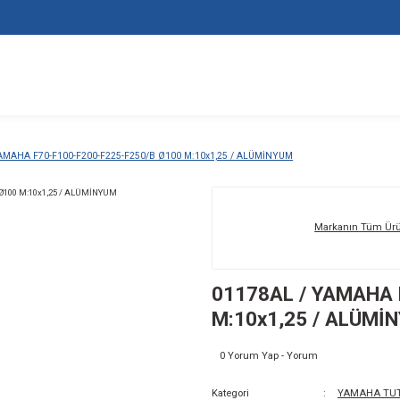
01178AL / YAMAHA F70-F100-F200-F225-F250/B Ø100 M:10x1,25 
01
M: