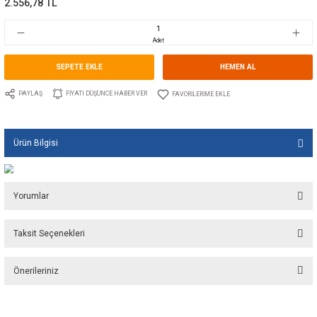
Marka
TECNOSEAL
Stok Kodu
10.TS.01036
Fiyat
38,37 EUR + KDV
2.556,78 TL
Adet
SEPETE EKLE
HEMEN A
PAYLAŞ
FIYATI DÜŞÜNCE HABER VER
Ürün Bilgisi