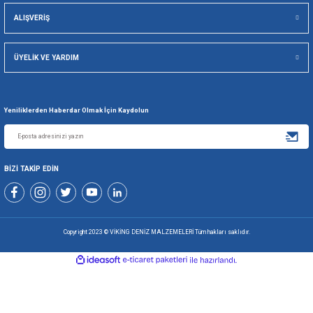
Viking Deniz Malzemeleri San. Ve Tic. Ltd. Şti.
Gönder
+90 216 494 19 98 Pbx
+90 216 494 19 99 Pbx
0507 699 80 85
KURUMSAL
ALIŞVERİŞ
ÜYELİK VE YARDIM