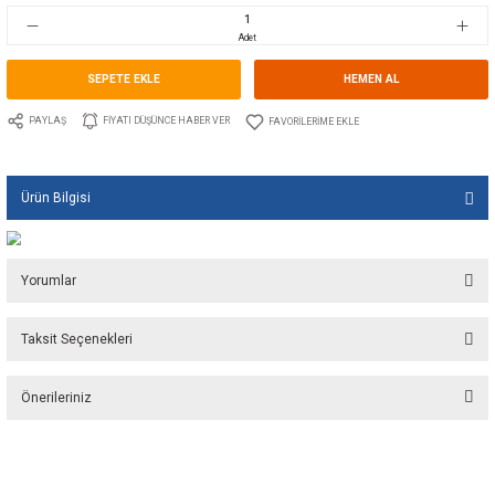
Stok Kodu
10.TS.00825
Fiyat
6,28 EUR + KDV
417,77 TL
Adet
SEPETE EKLE
HEMEN A
PAYLAŞ
FIYATI DÜŞÜNCE HABER VER
Ürün Bilgisi
Yorumlar