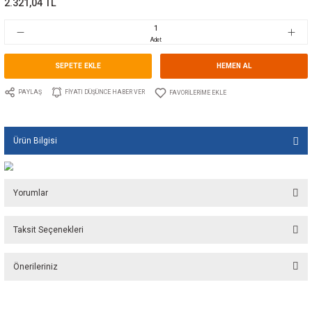
Marka
TECNOSEAL
Stok Kodu
10.TS.00351AL
Fiyat
34,89 EUR + KDV
2.321,04 TL
Adet
SEPETE EKLE
HEMEN A
PAYLAŞ
FIYATI DÜŞÜNCE HABER VER
Ürün Bilgisi