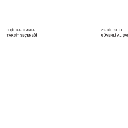
mlar
Taksit Seçenekleri
onularda yetersiz gördüğünüz noktaları öneri formunu kullanarak tarafımıza i
Bu ürüne ilk yorumu siz 
Yorum Yaz
SEÇİLİ KARTLARDA
TAKSİT SEÇENEĞİ