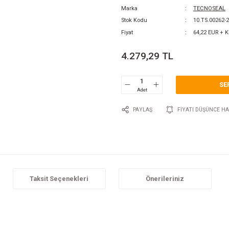
0 Y
Katego
Marka
Stok 
Fiyat
4.2
P