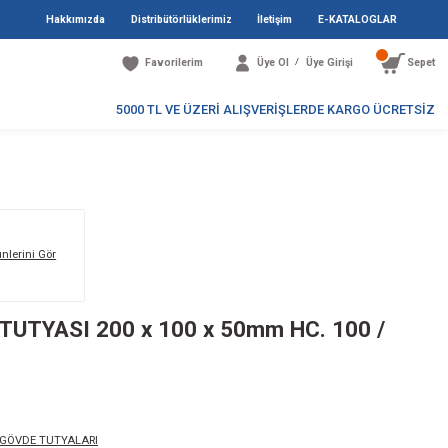
Hakkımızda
Distribütö
Favori
5000 TL V
0 / ÇİNKO
Markanın Tüm Ürünlerini Gör
262-2AL / GÖVDE TUTYASI 200 x 10
NKO