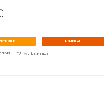
orum Yap - Yorum
ri
KIÇ AYNA VE GÖVDE TUTYALARI
TECNOSEAL
Kodu
10.TS.00262-2AL
64,22 EUR + KDV
79,29 TL
SEPETE EKLE
Adet
AYLAŞ
FIYATI DÜŞÜNCE HABER VER