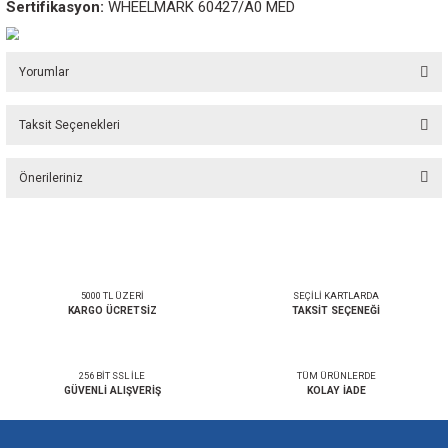
Işık gücü:
>5.4 cd
Giriş voltajı:
10–30 VDC
Işın açısı:
112,5°
Malzeme:
PC + ASA
Aydınlatma rengi:
Kırmızı
Su geçirmezlik sınıfı:
IP67
Ağırlık:
380 g (0.83 lb)
Boyutlar:
Ø 69 x Y 150 mm (Ø 2.7 x Y 5.5 in)
Sertifikasyon:
WHEELMARK 60427/A0 MED
Yorumlar
Taksit Seçenekleri
Bu ürüne ilk yorumu siz yapın!
Önerileriniz