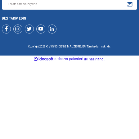
+90 216 494 19 99 Pbx
0507 699 80 85
KURUMSAL
ALIŞVERİŞ
ÜYELİK VE YARDIM
Yeniliklerden Haberdar Olmak İçin Kaydolun