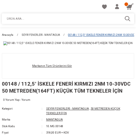
Anasayfa
SEYİR FENERLERİ - MANTAGUA
00148 / 112,5° İSKELE FENERİ 
Markanın Tüm Ürünlerini Gör
00148 / 112,5° İSKELE FENERİ KIRMIZI 2NM
50 METREDEN(164FT) KÜÇÜK TÜM TEKNELER
0 Yorum Yap - Yorum
Kategori
SEYİR FENERLERİ - MANTAGUA
,
50 METREDE