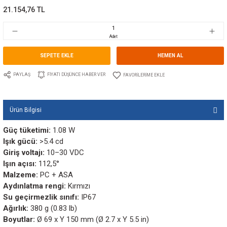
TEKNELER İÇİN
Marka
MANTAGUA
Stok Kodu
10.MG.00148
Fiyat
318,00 EUR + KDV
21.154,76 TL
Adet
SEPETE EKLE
HEMEN A
PAYLAŞ
FIYATI DÜŞÜNCE HABER VER
Ürün Bilgisi
Güç tüketimi:
1.08 W