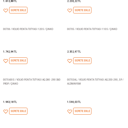
671,90 TL
1.717,66 TL
SEPETE EKLE
SEPETE EKLE
00707AL / VOLVO PENTA TUTYASI AQ 200 - 250-
00707 / VOLVO PENTA TUTYASI 
270-275-280-285 / ALÜMİNYUM
275-280-285 / ÇİNKO
1.613,88 TL
2.233,22 TL
SEPETE EKLE
SEPETE EKLE
00706 / VOLVO PENTA TUTYASI 120S / ÇİNKO
00705 / VOLVO PENTA TUTYASI 