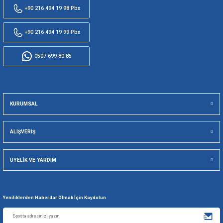
SEPETE EKLE
1
2
5000 TL ÜZERİ
SEÇİLİ KARTL
KARGO ÜCRETSİZ
TAKSİT SEÇE
256 BİT SSL İLE
TÜM ÜRÜNLE
GÜVENLİ ALIŞVERİŞ
KOLAY İA
Viking Deniz Malzemeleri San. Ve Tic. Ltd. Şti.