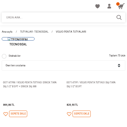
Anasayfa
TUTYALAR - TECNOSEAL
VOLVO PENTA TUTYALARI
TECNOSEAL
Stoktakiler
00714TPM / VOLVO PENTA TUTYASI ERKEK TAPA
00714TPF / VOLVO PENTA TUTYA
DİŞ:1/2'' BSPT + ERKEK DİŞ M8
DİŞ:1/2'' BSPT