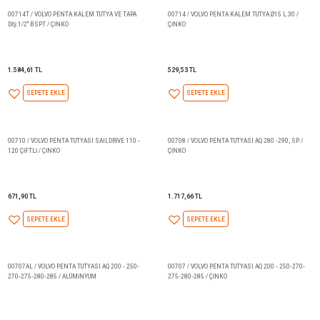
844,86 TL
824,90 TL
SEPETE EKLE
SEPETE EKLE
00714T / VOLVO PENTA KALEM TUTYA VE TAPA
00714 / VOLVO PENTA KALEM TU
DİŞ:1/2'' BSPT / ÇİNKO
ÇİNKO
1.584,61 TL
529,53 TL
SEPETE EKLE
SEPETE EKLE
00710 / VOLVO PENTA TUTYASI SAILDRİVE 110 -
00708 / VOLVO PENTA TUTYASI A
120 ÇİFTLİ / ÇİNKO
ÇİNKO