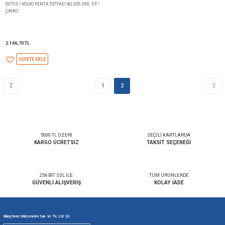
1.742,94 TL
2.352,97 TL
SEPETE EKLE
SEPETE EKLE
00704BIS / VOLVO PENTA TUTYASI AQ 280 -290 DUO
00703AL / VOLVO PENTA TUTYAS
PROP / ÇİNKO
ALÜMİNYUM
1.943,18 TL
1.544,03 TL
SEPETE EKLE
SEPETE EKLE
00703 / VOLVO PENTA TUTYASI AQ 200-290, SP /
ÇİNKO
2.166,70 TL